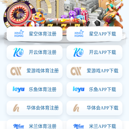
二、账户注册与使用
注册时请提供真实、完整且最新的个人信息。
用户有责任保护好自己的账户信息，若因自身原因造成账户被盗
用，本平台不承担责任。
账户专属注册者本人使用，严禁出借、转让或共享。
三、服务内容
平台主要提供赛事追踪、比分直播、热门资讯、用户讨论等功能，相
关服务会根据开云app官方在线入口平台策略动态调整。
四、用户行为规范
为维护平台秩序，用户不得从事以下行为：
发布违法、暴力、歧视或具有误导性的内容
侵犯他人合法权益（包括知识产权和隐私）