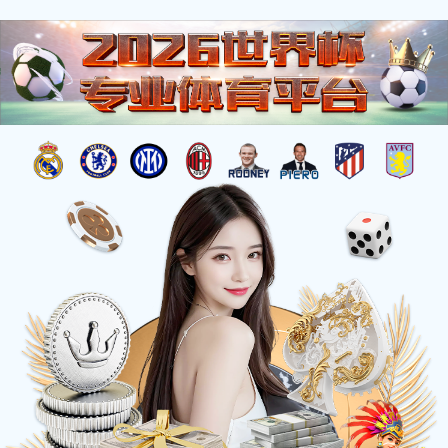
注册入口
用户使用协议
版本号：v1.0 ｜ 最近更新：2025年7月
一、协议的接受
在您开始使用开云app官方在线入口平台提供的任何服务之前，请务
必阅读并理解本协议内容。访问、注册、浏览或使用即代表您接受所
有条款。